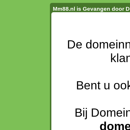
Mm88.nl is Gevangen door D
De domein
kla
Bent u oo
Bij Domein
dome