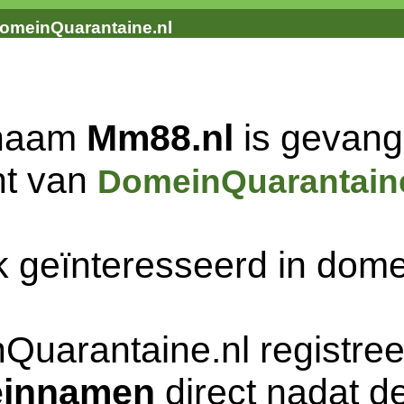
omeinQuarantaine.nl
naam
Mm88.nl
is gevang
nt van
DomeinQuarantaine
k geïnteresseerd in do
Quarantaine.nl registree
innamen
direct nadat de